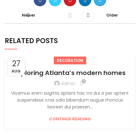
Newer
Older
RELATED POSTS
DECORATION
27
AUG
Exploring Atlanta’s modern homes
0
Admin
Vivamus enim sagittis aptent hac mi dui a per aptent
suspendisse cras odio bibendum augue rhoncus
laoreet dui praesen...
CONTINUE READING