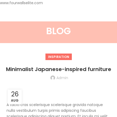
www.fourwallselite.com
BLOG
INSPIRATION
Minimalist Japanese-inspired furniture
Admin
26
AUG
A taciti cras scelerisque scelerisque gravida natoque
nulla vestibulum turpis primis adipiscing faucibus
scelerisque adipiscing aliquet pretium. Et iaculis mi velit