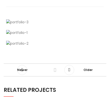
Newer
Older
RELATED PROJECTS
POTENTI PARTURIENT PARTURIE
ACCESSORIES